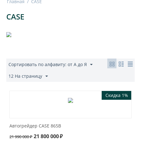
Главная
/
CASE
CASE
Сортировать по алфавиту: от А до Я
12 На страницу
Скидка 1%
Автогрейдер CASE 865B
21 800 000
₽
21 990 000
₽