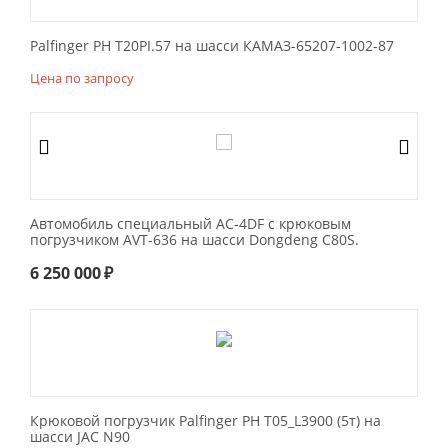
Palfinger РН Т20РI.57 на шасси КАМАЗ-65207-1002-87
Цена по запросу
Автомобиль специальный АС-4DF с крюковым
погрузчиком AVT-636 на шасси Dongdeng C80S.
6 250 000
₽
Крюковой погрузчик Palfinger PH T05_L3900 (5т) на
шасси JAC N90