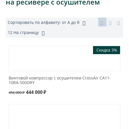
на ресивере с осушителем
Сортировать по алфавиту: от А до Я
12 На страницу
Скидка 3%
Винтовой компрессор с осушителем CrossAir CA11-
10RA-500DRY
444 000
₽
456 000
₽