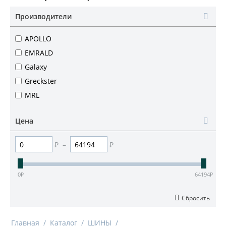
Производители
APOLLO
EMRALD
Galaxy
Greckster
MRL
Цена
₽
–
₽
0
₽
64194
₽
Сбросить
Главная
/
Каталог
/
ШИНЫ
/