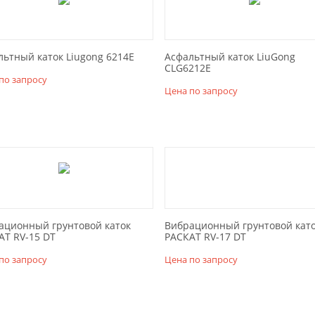
льтный каток Liugong 6214E
Асфальтный каток LiuGong
CLG6212E
по запросу
Цена по запросу
ационный грунтовой каток
Вибрационный грунтовой кат
АТ RV-15 DT
РАСКАТ RV-17 DT
по запросу
Цена по запросу