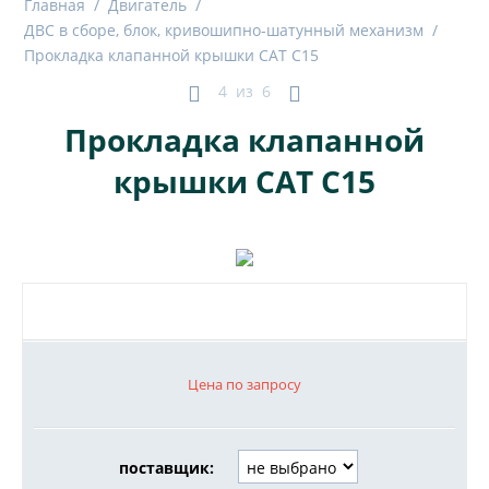
Главная
/
Двигатель
/
ДВС в сборе, блок, кривошипно-шатунный механизм
/
Прокладка клапанной крышки CAT C15
4
из
6
Прокладка клапанной
крышки CAT C15
Цена по запросу
поставщик: