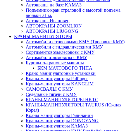
Автокраны на базе КАМАЗ
Подъемник-кран стреловой с высотой подъема
люльки 31 м.
Автокраны Ивановец
АВТОКРАНЫ ZOOMLION
АВТОКРАНЫ LIUGONG
КРАНЫ-МАНИПУЛЯТОРЫ
Автомобили с тросовыми КМУ (Тросовые КМУ)
Автомобили с гидравлическими КМУ
Сортиментовозы/лесовозы с КМУ
Автомобили-ломовозы с КМУ
Бурильно-крановые машины
БКМ МАЧТОВОГО ТИПА
Крано-манипуляторные установки
Краны-манипуляторы Palfinger
Краны-манипуляторы KANGLIM
САМОСВАЛЫ С КМУ
Седельные тягачи с КМУ
КРАНЫ-МАНИПУЛЯТОРЫ HKTC
КРАНЫ-МАНИПУЛЯТОРЫ TAURUS (Южная
Корея)
Краны-манипуляторы Галичанин
Краны-манипуляторы DONGYANG
Краны-манипуляторы КАМАЗ