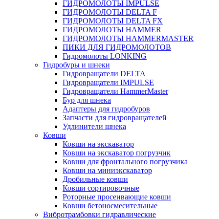
ГИДРОМОЛОТЫ IMPULSE
ГИДРОМОЛОТЫ DELTA F
ГИДРОМОЛОТЫ DELTA FX
ГИДРОМОЛОТЫ HAMMER
ГИДРОМОЛОТЫ HAMMERMASTER
ПИКИ ДЛЯ ГИДРОМОЛОТОВ
Гидромолоты LONKING
Гидробуры и шнеки
Гидровращатели DELTA
Гидровращатели IMPULSE
Гидровращатели HammerMaster
Бур для шнека
Адаптеры для гидробуров
Запчасти для гидровращателей
Удлинители шнека
Ковши
Ковши на экскаватор
Ковши на экскаватор погрузчик
Ковши для фронтального погрузчика
Ковши на миниэкскаватор
Дробильные ковши
Ковши сортировочные
Роторные просеивающие ковши
Ковши бетоносмесительные
Вибротрамбовки гидравлические