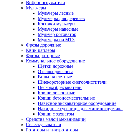
Вибропогружатели
Мульчеры
Мульчеры лесные
Мульчеры для деревьев
Косилки мульчеры
Мульчеры навесные
Мульчер ротоватор
Мульчеры на МТЗ
Фрезы дорожные
Квик-каплеры
Фрезы роторные
Коммунальное оборудование
Щетки дорожные
Отвалы для снега
Вилы паллетные
Шнекороторные снегоочистители
Пескоразбрасыватели
Ковши челюстные
Ковши бетоносмесительные
Навесное экскаваторное оборудование
Накидные гусеницы для минипогрузчика
Ковши с захватом
Средства малой механизации
Cваескусыватели
Ротаторы и тилтротаторы