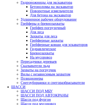
Гидроножницы для экскаватора
Бетоноломы на экскаватор
Поворотные измельчители
Для бетона на экскаватор
Удлиненное рабочее оборудование
Грейферы и бревнозахваты
Грейфер погрузочный
Для леса
Захваты для леса
Грейферные захваты
Грейферные ковши для эскаваторов
Гидравлические
Бревнозахваты
На мусоровоз
Пересадчики деревьев
Скалыватели льда
Захваты на погрузчик
Вилы с независимым захватом
Позиционеры
Снегоуборщики и снегоразбрасыватели
ШАССИ
ШАССИ ПОД МБУ
ШАССИ ПОД АВТОКРАНЫ
Шасси под фургон
Шасси под мусоровоз