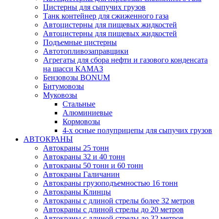
Цистерны для сыпучих грузов
Танк контейнер для сжиженного газа
Автоцистерны для пищевых жидкостей
Автоцистерны для пищевых жидкостей
Подъемные цистерны
Автотопливо­заправщики
Агрегаты для сбора нефти и газового конденсата
на шасси КАМАЗ
Бензовозы BONUM
Битумовозы
Муковозы
Стальные
Алюминиевые
Кормовозы
4-х осные полуприцепы для сыпучих грузов
АВТОКРАНЫ
Автокраны 25 тонн
Автокраны 32 и 40 тонн
Автокраны 50 тонн и 60 тонн
Автокраны Галичанин
Автокраны грузоподъемностью 16 тонн
Автокраны Клинцы
Автокраны с длиной стрелы более 32 метров
Автокраны с длиной стрелы до 20 метров
Автокраны с длиной стрелы до 32 метров