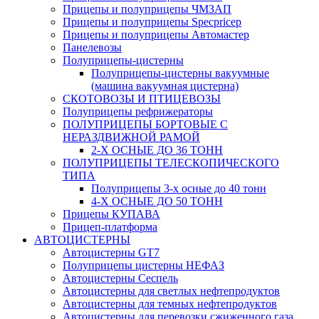
Прицепы и полуприцепы ЧМЗАП
Прицепы и полуприцепы Specpricep
Прицепы и полуприцепы Автомастер
Панелевозы
Полуприцепы-цистерны
Полуприцепы-цистерны вакуумные
(машина вакуумная цистерна)
СКОТОВОЗЫ И ПТИЦЕВОЗЫ
Полуприцепы рефрижераторы
ПОЛУПРИЦЕПЫ БОРТОВЫЕ С
НЕРАЗДВИЖНОЙ РАМОЙ
2-Х ОСНЫЕ ДО 36 ТОНН
ПОЛУПРИЦЕПЫ ТЕЛЕСКОПИЧЕСКОГО
ТИПА
Полуприцепы 3-х осные до 40 тонн
4-Х ОСНЫЕ ДО 50 ТОНН
Прицепы КУПАВА
Прицеп-платформа
АВТОЦИСТЕРНЫ
Автоцистерны GT7
Полуприцепы цистерны НЕФАЗ
Автоцистерны Сеспель
Автоцистерны для светлых нефтепродуктов
Автоцистерны для темных нефтепродуктов
Автоцистерны для перевозки сжиженного газа