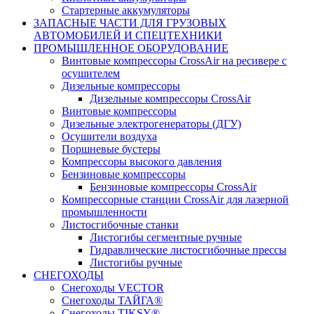
Стартерные аккумуляторы
ЗАПАСНЫЕ ЧАСТИ ДЛЯ ГРУЗОВЫХ
АВТОМОБИЛЕЙ И СПЕЦТЕХНИКИ
ПРОМЫШЛЕННОЕ ОБОРУДОВАНИЕ
Винтовые компрессоры CrossAir на ресивере с
осушителем
Дизельные компрессоры
Дизельные компрессоры CrossAir
Винтовые компрессоры
Дизельные электрогенераторы (ДГУ)
Осушители воздуха
Поршневые бустеры
Компрессоры высокого давления
Бензиновые компрессоры
Бензиновые компрессоры CrossAir
Компрессорные станции CrossAir для лазерной
промышленности
Листосгибочные станки
Листогибы сегментные ручные
Гидравлические листосгибочные прессы
Листогибы ручные
СНЕГОХОДЫ
Снегоходы VECTOR
Снегоходы ТАЙГА®
Снегоходы TIKSY®