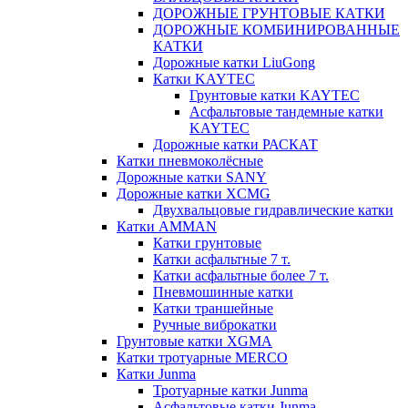
ДОРОЖНЫЕ ГРУНТОВЫЕ КАТКИ
ДОРОЖНЫЕ КОМБИНИРОВАННЫЕ
КАТКИ
Дорожные катки LiuGong
Катки KAYTEC
Грунтовые катки KAYTEC
Асфальтовые тандемные катки
KAYTEC
Дорожные катки РАСКАТ
Катки пневмоколёсные
Дорожные катки SANY
Дорожные катки XCMG
Двухвальцовые гидравлические катки
Катки AMMAN
Катки грунтовые
Катки асфальтные 7 т.
Катки асфальтные более 7 т.
Пневмошинные катки
Катки траншейные
Ручные виброкатки
Грунтовые катки XGMA
Катки тротуарные MERCO
Катки Junma
Тротуарные катки Junma
Асфальтовые катки Junma