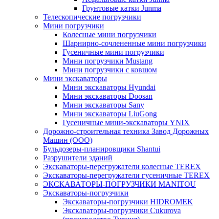
Грунтовые катки Junma
Телескопические погрузчики
Мини погрузчики
Колесные мини погрузчики
Шарнирно-сочлененные мини погрузчики
Гусеничные мини погрузчики
Мини погрузчики Mustang
Мини погрузчики с ковшом
Мини экскаваторы
Мини экскаваторы Hyundai
Мини экскаваторы Doosan
Мини экскаваторы Sany
Мини экскаваторы LiuGong
Гусеничные мини-экскаваторы YNIX
Дорожно-строительная техника Завод Дорожных
Машин (ООО)
Бульдозеры-планировщики Shantui
Разрушители зданий
Экскаваторы-перегружатели колесные TEREX
Экскаваторы-перегружатели гусеничные TEREX
ЭКСКАВАТОРЫ-ПОГРУЗЧИКИ MANITOU
Экскаваторы-погрузчики
Экскаваторы-погрузчики HIDROMEK
Экскаваторы-погрузчики Cukurova