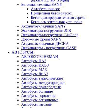
(производство Турция)
Бетонная техника SANY
Автобетононасос
Прицепной бетононасос
Бетонораспределительная стрела
Бетоносмесительная установка
Асфальтоукладчики SANY
Экскаваторы-погрузчики JCB
Экскаваторы-погрузчики LiuGong
Дорожные фрезы SANY
Асфальтоукладчики ДЕСНА
Экскаваторы - погрузчики CASE
АВТОБУСЫ
АВТОБУСЫ НЕМАН
Автобусы ПАЗ
Автобусы КАВЗ
Автобусы МАЗ
Автобусы ЛиАЗ
Автобусы туристические
Автобусы междугородные
Автобусы пригородные
Автобусы большие
Автобусы городские
Автобусы бензиновые
Автобусы газовые