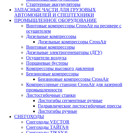
Стартерные аккумуляторы
ЗАПАСНЫЕ ЧАСТИ ДЛЯ ГРУЗОВЫХ
АВТОМОБИЛЕЙ И СПЕЦТЕХНИКИ
ПРОМЫШЛЕННОЕ ОБОРУДОВАНИЕ
Винтовые компрессоры CrossAir на ресивере с
осушителем
Дизельные компрессоры
Дизельные компрессоры CrossAir
Винтовые компрессоры
Дизельные электрогенераторы (ДГУ)
Осушители воздуха
Поршневые бустеры
Компрессоры высокого давления
Бензиновые компрессоры
Бензиновые компрессоры CrossAir
Компрессорные станции CrossAir для лазерной
промышленности
Листосгибочные станки
Листогибы сегментные ручные
Гидравлические листосгибочные прессы
Листогибы ручные
СНЕГОХОДЫ
Снегоходы VECTOR
Снегоходы ТАЙГА®
Снегоходы TIKSY®