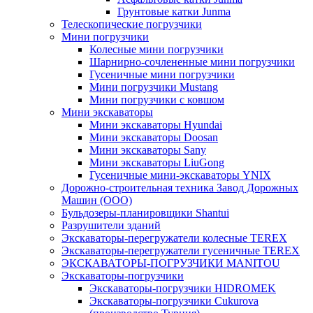
Грунтовые катки Junma
Телескопические погрузчики
Мини погрузчики
Колесные мини погрузчики
Шарнирно-сочлененные мини погрузчики
Гусеничные мини погрузчики
Мини погрузчики Mustang
Мини погрузчики с ковшом
Мини экскаваторы
Мини экскаваторы Hyundai
Мини экскаваторы Doosan
Мини экскаваторы Sany
Мини экскаваторы LiuGong
Гусеничные мини-экскаваторы YNIX
Дорожно-строительная техника Завод Дорожных
Машин (ООО)
Бульдозеры-планировщики Shantui
Разрушители зданий
Экскаваторы-перегружатели колесные TEREX
Экскаваторы-перегружатели гусеничные TEREX
ЭКСКАВАТОРЫ-ПОГРУЗЧИКИ MANITOU
Экскаваторы-погрузчики
Экскаваторы-погрузчики HIDROMEK
Экскаваторы-погрузчики Cukurova