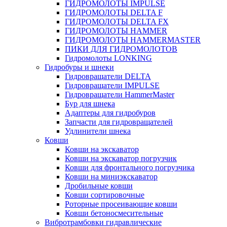
ГИДРОМОЛОТЫ IMPULSE
ГИДРОМОЛОТЫ DELTA F
ГИДРОМОЛОТЫ DELTA FX
ГИДРОМОЛОТЫ HAMMER
ГИДРОМОЛОТЫ HAMMERMASTER
ПИКИ ДЛЯ ГИДРОМОЛОТОВ
Гидромолоты LONKING
Гидробуры и шнеки
Гидровращатели DELTA
Гидровращатели IMPULSE
Гидровращатели HammerMaster
Бур для шнека
Адаптеры для гидробуров
Запчасти для гидровращателей
Удлинители шнека
Ковши
Ковши на экскаватор
Ковши на экскаватор погрузчик
Ковши для фронтального погрузчика
Ковши на миниэкскаватор
Дробильные ковши
Ковши сортировочные
Роторные просеивающие ковши
Ковши бетоносмесительные
Вибротрамбовки гидравлические