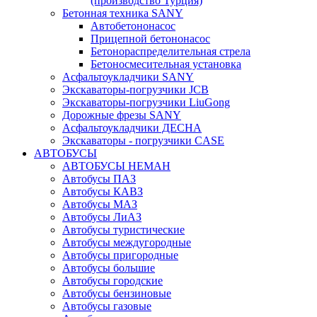
(производство Турция)
Бетонная техника SANY
Автобетононасос
Прицепной бетононасос
Бетонораспределительная стрела
Бетоносмесительная установка
Асфальтоукладчики SANY
Экскаваторы-погрузчики JCB
Экскаваторы-погрузчики LiuGong
Дорожные фрезы SANY
Асфальтоукладчики ДЕСНА
Экскаваторы - погрузчики CASE
АВТОБУСЫ
АВТОБУСЫ НЕМАН
Автобусы ПАЗ
Автобусы КАВЗ
Автобусы МАЗ
Автобусы ЛиАЗ
Автобусы туристические
Автобусы междугородные
Автобусы пригородные
Автобусы большие
Автобусы городские
Автобусы бензиновые
Автобусы газовые