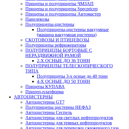
Прицепы и полуприцепы ЧМЗАП
Прицепы и полуприцепы Specpricep
Прицепы и полуприцепы Автомастер
Панелевозы
Полуприцепы-цистерны
Полуприцепы-цистерны вакуумные
(машина вакуумная цистерна)
СКОТОВОЗЫ И ПТИЦЕВОЗЫ
Полуприцепы рефрижераторы
ПОЛУПРИЦЕПЫ БОРТОВЫЕ С
НЕРАЗДВИЖНОЙ РАМОЙ
2-Х ОСНЫЕ ДО 36 ТОНН
ПОЛУПРИЦЕПЫ ТЕЛЕСКОПИЧЕСКОГО
ТИПА
Полуприцепы 3-х осные до 40 тонн
4-Х ОСНЫЕ ДО 50 ТОНН
Прицепы КУПАВА
Прицеп-платформа
АВТОЦИСТЕРНЫ
Автоцистерны GT7
Полуприцепы цистерны НЕФАЗ
Автоцистерны Сеспель
Автоцистерны для светлых нефтепродуктов
Автоцистерны для темных нефтепродуктов
Автоцистерны для перевозки сжиженного газа