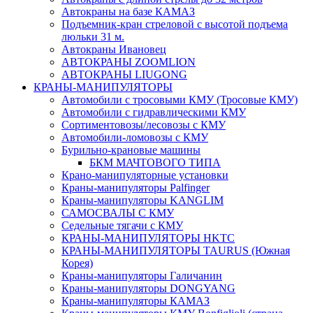
Автокраны на базе КАМАЗ
Подъемник-кран стреловой с высотой подъема
люльки 31 м.
Автокраны Ивановец
АВТОКРАНЫ ZOOMLION
АВТОКРАНЫ LIUGONG
КРАНЫ-МАНИПУЛЯТОРЫ
Автомобили с тросовыми КМУ (Тросовые КМУ)
Автомобили с гидравлическими КМУ
Сортиментовозы/лесовозы с КМУ
Автомобили-ломовозы с КМУ
Бурильно-крановые машины
БКМ МАЧТОВОГО ТИПА
Крано-манипуляторные установки
Краны-манипуляторы Palfinger
Краны-манипуляторы KANGLIM
САМОСВАЛЫ С КМУ
Седельные тягачи с КМУ
КРАНЫ-МАНИПУЛЯТОРЫ HKTC
КРАНЫ-МАНИПУЛЯТОРЫ TAURUS (Южная
Корея)
Краны-манипуляторы Галичанин
Краны-манипуляторы DONGYANG
Краны-манипуляторы КАМАЗ