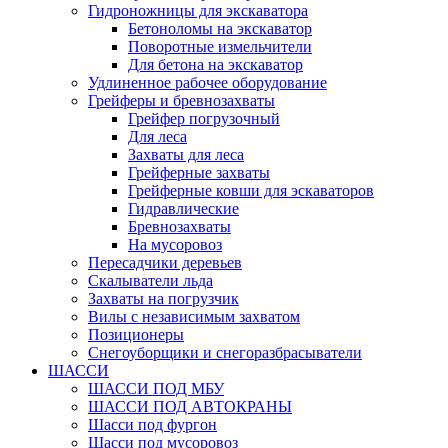
Гидроножницы для экскаватора
Бетоноломы на экскаватор
Поворотные измельчители
Для бетона на экскаватор
Удлиненное рабочее оборудование
Грейферы и бревнозахваты
Грейфер погрузочный
Для леса
Захваты для леса
Грейферные захваты
Грейферные ковши для эскаваторов
Гидравлические
Бревнозахваты
На мусоровоз
Пересадчики деревьев
Скалыватели льда
Захваты на погрузчик
Вилы с независимым захватом
Позиционеры
Снегоуборщики и снегоразбрасыватели
ШАССИ
ШАССИ ПОД МБУ
ШАССИ ПОД АВТОКРАНЫ
Шасси под фургон
Шасси под мусоровоз