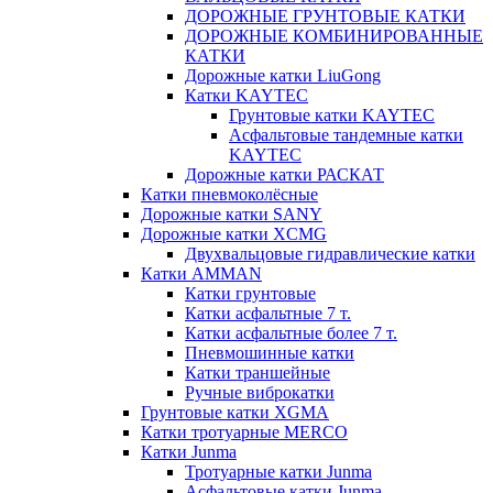
ДОРОЖНЫЕ ГРУНТОВЫЕ КАТКИ
ДОРОЖНЫЕ КОМБИНИРОВАННЫЕ
КАТКИ
Дорожные катки LiuGong
Катки KAYTEC
Грунтовые катки KAYTEC
Асфальтовые тандемные катки
KAYTEC
Дорожные катки РАСКАТ
Катки пневмоколёсные
Дорожные катки SANY
Дорожные катки XCMG
Двухвальцовые гидравлические катки
Катки AMMAN
Катки грунтовые
Катки асфальтные 7 т.
Катки асфальтные более 7 т.
Пневмошинные катки
Катки траншейные
Ручные виброкатки
Грунтовые катки XGMA
Катки тротуарные MERCO
Катки Junma
Тротуарные катки Junma
Асфальтовые катки Junma