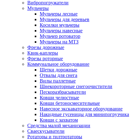
Вибропогружатели
Мульчеры
Мульчеры лесные
Мульчеры для деревьев
Косилки мульчеры
Мульчеры навесные
Мульчер ротоватор
Мульчеры на МТЗ
Фрезы дорожные
Квик-каплеры
Фрезы роторные
Коммунальное оборудование
Щетки дорожные
Отвалы для снега
Вилы паллетные
Шнекороторные снегоочистители
Пескоразбрасыватели
Ковши челюстные
Ковши бетоносмесительные
Навесное экскаваторное оборудование
Накидные гусеницы для минипогрузчика
Ковши с захватом
Средства малой механизации
Cваескусыватели
Ротаторы и тилтротаторы