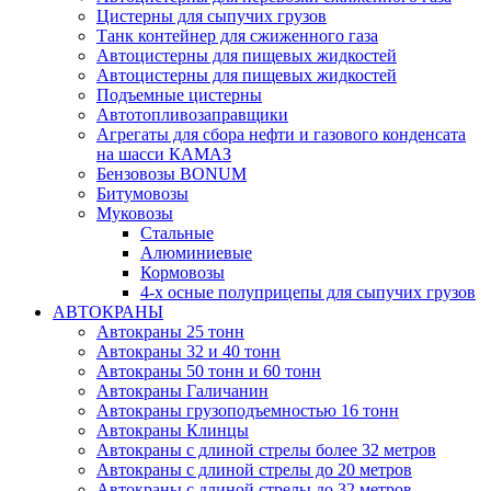
Цистерны для сыпучих грузов
Танк контейнер для сжиженного газа
Автоцистерны для пищевых жидкостей
Автоцистерны для пищевых жидкостей
Подъемные цистерны
Автотопливо­заправщики
Агрегаты для сбора нефти и газового конденсата
на шасси КАМАЗ
Бензовозы BONUM
Битумовозы
Муковозы
Стальные
Алюминиевые
Кормовозы
4-х осные полуприцепы для сыпучих грузов
АВТОКРАНЫ
Автокраны 25 тонн
Автокраны 32 и 40 тонн
Автокраны 50 тонн и 60 тонн
Автокраны Галичанин
Автокраны грузоподъемностью 16 тонн
Автокраны Клинцы
Автокраны с длиной стрелы более 32 метров
Автокраны с длиной стрелы до 20 метров
Автокраны с длиной стрелы до 32 метров