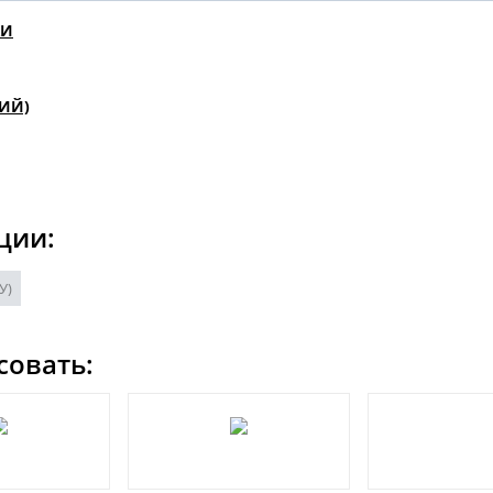
КИ
ИЙ)
ции:
У)
совать: