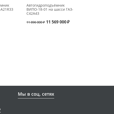
емник
Автогидроподъёмник
-А21R33
ВИПО-18-01 на шасси ГАЗ-
C42А43
11 569 000
₽
11 896 000
₽
Мы в соц. сетях
2