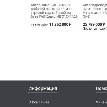
Автовышка ВИПО-18-01
Автогидропо
рабочей высотой 18 м со
32-01 с высот
стрелой над кабиной на
м на шасси К
базе ГАЗ Садко NEXT C41A23
(6х6)
11 362 000
₽
25 799 000
₽
11 589 000
₽
(Включая налог
Информация
Пом
О Компании
Финан