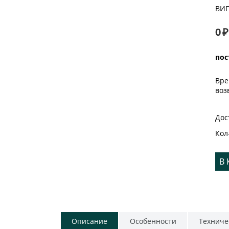
ВИ
0
₽
пос
Вре
воз
Дос
Кол
В
Описание
Особенности
Техниче