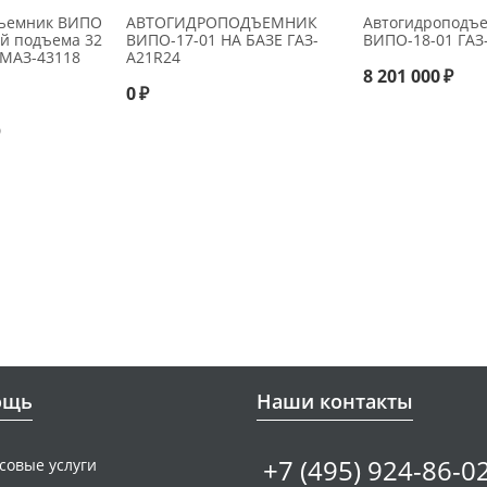
дъемник ВИПО
АВТОГИДРОПОДЪЕМНИК
Автогидроподъ
ой подъема 32
ВИПО-17-01 НА БАЗЕ ГАЗ-
ВИПО-18-01 ГАЗ
АМАЗ-43118
А21R24
8 201 000
₽
0
₽
)
ощь
Наши контакты
+7 (495) 924-86-0
совые услуги