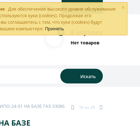
×
Войти
Регистрация
ие
Для обеспечения высокого уровня обслуживания
спользуются куки (cookies). Продолжая его
вы соглашаетесь с тем, что куки (cookies) будут
а вашем компьютере:
Принять
В корзине
0
Нет товаров
Искать
О-24-01 НА БАЗЕ ГАЗ-33086
16
из
29
НА БАЗЕ