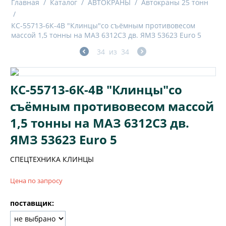
Главная
/
Каталог
/
АВТОКРАНЫ
/
Автокраны 25 тонн
/
КС-55713-6К-4В "Клинцы"со съёмным противовесом
массой 1,5 тонны на МАЗ 6312С3 дв. ЯМЗ 53623 Euro 5
34
из
34
КС-55713-6К-4В "Клинцы"со
съёмным противовесом массой
1,5 тонны на МАЗ 6312С3 дв.
ЯМЗ 53623 Euro 5
СПЕЦТЕХНИКА КЛИНЦЫ
Цена по запросу
поставщик: