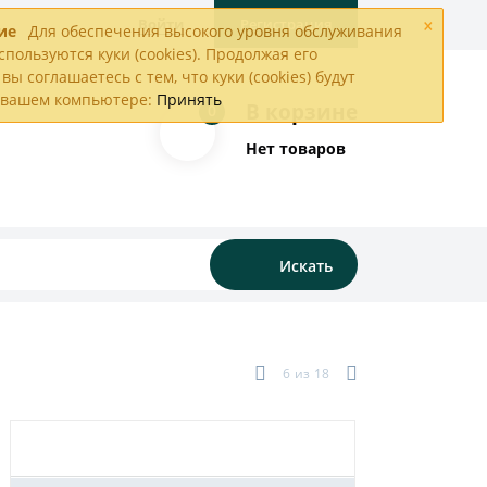
×
Войти
Регистрация
ие
Для обеспечения высокого уровня обслуживания
спользуются куки (cookies). Продолжая его
вы соглашаетесь с тем, что куки (cookies) будут
а вашем компьютере:
Принять
В корзине
0
Нет товаров
Искать
6
из
18