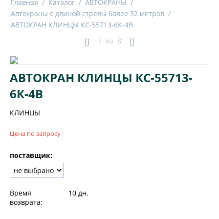
Главная
/
Каталог
/
АВТОКРАНЫ
/
Автокраны с длиной стрелы более 32 метров
/
АВТОКРАН КЛИНЦЫ КС-55713-6К-4В
7
из
8
АВТОКРАН КЛИНЦЫ КС-55713-
6К-4В
КЛИНЦЫ
Цена по запросу
поставщик:
Время
10 дн.
возврата: