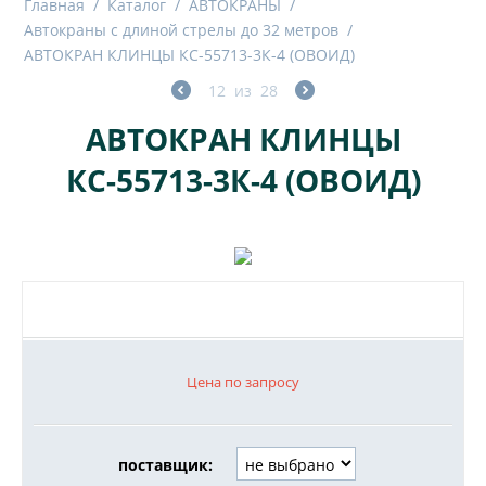
Главная
/
Каталог
/
АВТОКРАНЫ
/
Автокраны с длиной стрелы до 32 метров
/
АВТОКРАН КЛИНЦЫ КС-55713-3К-4 (ОВОИД)
12
из
28
АВТОКРАН КЛИНЦЫ
КС-55713-3К-4 (ОВОИД)
Цена по запросу
поставщик: