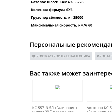
Базовое шасси КАМАЗ-53228
Колесная формула 6Х6
Грузоподъёмность, кг 25000
Максимальная скорость, км/ч 60
Персональные рекоменда
ДОРОЖНО-СТРОИТЕЛЬНАЯ ТЕХНИКА
ФРОНТАЛ
Вас также может заинтере
KC-55713-5Л «Галичанин»
Автокран KC-5
стрела 23,7 м овоидного
«Галичанин» с