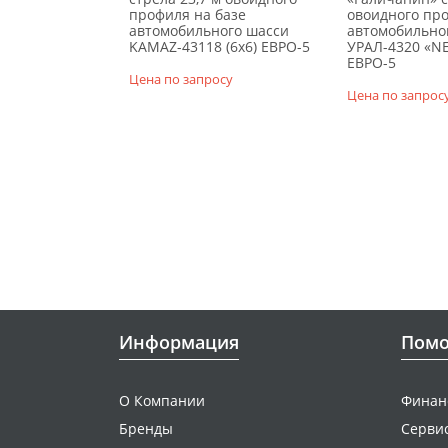
профиля на базе
овоидного про
автомобильного шасси
автомобильно
KAMAZ-43118 (6х6) ЕВРО-5
УРАЛ-4320 «NE
ЕВРО-5
Цена по запросу
Цена по запрос
Информация
Пом
О Компании
Финан
Бренды
Серви