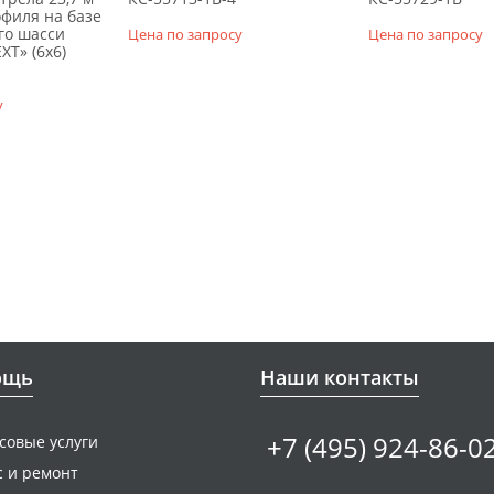
филя на базе
го шасси
Цена по запросу
Цена по запросу
XT» (6х6)
у
ощь
Наши контакты
+7 (495) 924-86-0
совые услуги
с и ремонт