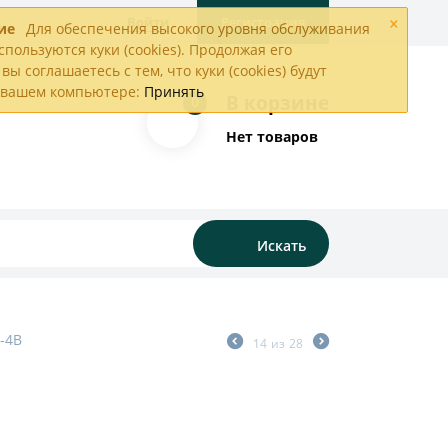
×
Войти
Регистрация
ие
Для обеспечения высокого уровня обслуживания
спользуются куки (cookies). Продолжая его
вы соглашаетесь с тем, что куки (cookies) будут
а вашем компьютере:
Принять
В корзине
0
Нет товаров
Искать
-4В
14
из
28