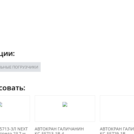
ции:
ЬНЫЕ ПОГРУЗЧИКИ
совать:
5713-3Л NEXT
АВТОКРАН ГАЛИЧАНИН
АВТОКРАН ГАЛ
трела 23,7 м
КС-55713-1В-4
КС-55729-1В