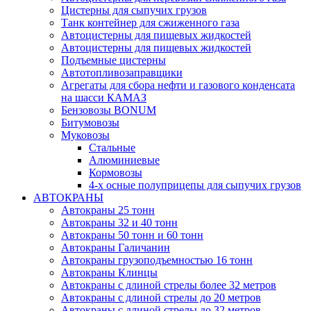
Цистерны для сыпучих грузов
Танк контейнер для сжиженного газа
Автоцистерны для пищевых жидкостей
Автоцистерны для пищевых жидкостей
Подъемные цистерны
Автотопливо­заправщики
Агрегаты для сбора нефти и газового конденсата
на шасси КАМАЗ
Бензовозы BONUM
Битумовозы
Муковозы
Стальные
Алюминиевые
Кормовозы
4-х осные полуприцепы для сыпучих грузов
АВТОКРАНЫ
Автокраны 25 тонн
Автокраны 32 и 40 тонн
Автокраны 50 тонн и 60 тонн
Автокраны Галичанин
Автокраны грузоподъемностью 16 тонн
Автокраны Клинцы
Автокраны с длиной стрелы более 32 метров
Автокраны с длиной стрелы до 20 метров
Автокраны с длиной стрелы до 32 метров