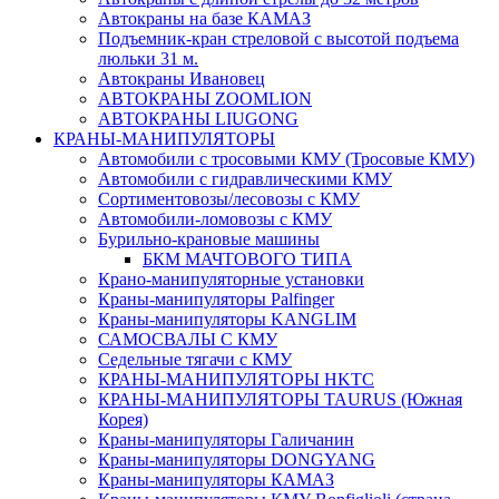
Автокраны на базе КАМАЗ
Подъемник-кран стреловой с высотой подъема
люльки 31 м.
Автокраны Ивановец
АВТОКРАНЫ ZOOMLION
АВТОКРАНЫ LIUGONG
КРАНЫ-МАНИПУЛЯТОРЫ
Автомобили с тросовыми КМУ (Тросовые КМУ)
Автомобили с гидравлическими КМУ
Сортиментовозы/лесовозы с КМУ
Автомобили-ломовозы с КМУ
Бурильно-крановые машины
БКМ МАЧТОВОГО ТИПА
Крано-манипуляторные установки
Краны-манипуляторы Palfinger
Краны-манипуляторы KANGLIM
САМОСВАЛЫ С КМУ
Седельные тягачи с КМУ
КРАНЫ-МАНИПУЛЯТОРЫ HKTC
КРАНЫ-МАНИПУЛЯТОРЫ TAURUS (Южная
Корея)
Краны-манипуляторы Галичанин
Краны-манипуляторы DONGYANG
Краны-манипуляторы КАМАЗ