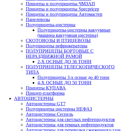
Прицепы и полуприцепы ЧМЗАП
Прицепы и полуприцепы Specpricep
Прицепы и полуприцепы Автомастер
Панелевозы
Полуприцепы-цистерны
Полуприцепы-цистерны вакуумные
(машина вакуумная цистерна)
СКОТОВОЗЫ И ПТИЦЕВОЗЫ
Полуприцепы рефрижераторы
ПОЛУПРИЦЕПЫ БОРТОВЫЕ С
НЕРАЗДВИЖНОЙ РАМОЙ
2-Х ОСНЫЕ ДО 36 ТОНН
ПОЛУПРИЦЕПЫ ТЕЛЕСКОПИЧЕСКОГО
ТИПА
Полуприцепы 3-х осные до 40 тонн
4-Х ОСНЫЕ ДО 50 ТОНН
Прицепы КУПАВА
Прицеп-платформа
АВТОЦИСТЕРНЫ
Автоцистерны GT7
Полуприцепы цистерны НЕФАЗ
Автоцистерны Сеспель
Автоцистерны для светлых нефтепродуктов
Автоцистерны для темных нефтепродуктов
Автоцистерны для перевозки сжиженного газа