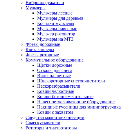
Вибропогружатели
Мульчеры
Мульчеры лесные
Мульчеры для деревьев
Косилки мульчеры
Мульчеры навесные
Мульчер ротоватор
Мульчеры на МТЗ
Фрезы дорожные
Квик-каплеры
Фрезы роторные
Коммунальное оборудование
Щетки дорожные
Отвалы для снега
Вилы паллетные
Шнекороторные снегоочистители
Пескоразбрасыватели
Ковши челюстные
Ковши бетоносмесительные
Навесное экскаваторное оборудование
Накидные гусеницы для минипогрузчика
Ковши с захватом
Средства малой механизации
Cваескусыватели
Ротаторы и тилтротаторы