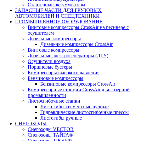
Стартерные аккумуляторы
ЗАПАСНЫЕ ЧАСТИ ДЛЯ ГРУЗОВЫХ
АВТОМОБИЛЕЙ И СПЕЦТЕХНИКИ
ПРОМЫШЛЕННОЕ ОБОРУДОВАНИЕ
Винтовые компрессоры CrossAir на ресивере с
осушителем
Дизельные компрессоры
Дизельные компрессоры CrossAir
Винтовые компрессоры
Дизельные электрогенераторы (ДГУ)
Осушители воздуха
Поршневые бустеры
Компрессоры высокого давления
Бензиновые компрессоры
Бензиновые компрессоры CrossAir
Компрессорные станции CrossAir для лазерной
промышленности
Листосгибочные станки
Листогибы сегментные ручные
Гидравлические листосгибочные прессы
Листогибы ручные
СНЕГОХОДЫ
Снегоходы VECTOR
Снегоходы ТАЙГА®
Снегоходы TIKSY®