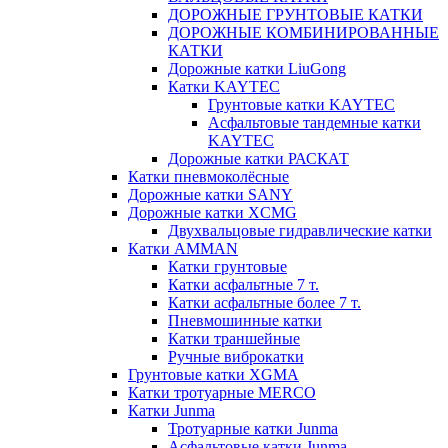
ДОРОЖНЫЕ ГРУНТОВЫЕ КАТКИ
ДОРОЖНЫЕ КОМБИНИРОВАННЫЕ
КАТКИ
Дорожные катки LiuGong
Катки KAYTEC
Грунтовые катки KAYTEC
Асфальтовые тандемные катки
KAYTEC
Дорожные катки РАСКАТ
Катки пневмоколёсные
Дорожные катки SANY
Дорожные катки XCMG
Двухвальцовые гидравлические катки
Катки AMMAN
Катки грунтовые
Катки асфальтные 7 т.
Катки асфальтные более 7 т.
Пневмошинные катки
Катки траншейные
Ручные виброкатки
Грунтовые катки XGMA
Катки тротуарные MERCO
Катки Junma
Тротуарные катки Junma
Асфальтовые катки Junma