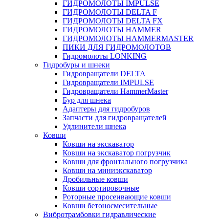
ГИДРОМОЛОТЫ IMPULSE
ГИДРОМОЛОТЫ DELTA F
ГИДРОМОЛОТЫ DELTA FX
ГИДРОМОЛОТЫ HAMMER
ГИДРОМОЛОТЫ HAMMERMASTER
ПИКИ ДЛЯ ГИДРОМОЛОТОВ
Гидромолоты LONKING
Гидробуры и шнеки
Гидровращатели DELTA
Гидровращатели IMPULSE
Гидровращатели HammerMaster
Бур для шнека
Адаптеры для гидробуров
Запчасти для гидровращателей
Удлинители шнека
Ковши
Ковши на экскаватор
Ковши на экскаватор погрузчик
Ковши для фронтального погрузчика
Ковши на миниэкскаватор
Дробильные ковши
Ковши сортировочные
Роторные просеивающие ковши
Ковши бетоносмесительные
Вибротрамбовки гидравлические