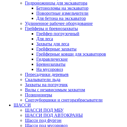
Гидроножницы для экскаватора
Бетоноломы на экскаватор
Поворотные измельчители
Для бетона на экскаватор
Удлиненное рабочее оборудование
Грейферы и бревнозахваты
Грейфер погрузочный
Для леса
Захваты для леса
Грейферные захваты
Грейферные ковши для эскаваторов
Гидравлические
Бревнозахваты
На мусоровоз
Пересадчики деревьев
Скалыватели льда
Захваты на погрузчик
Вилы с независимым захватом
Позиционеры
Снегоуборщики и снегоразбрасыватели
ШАССИ
ШАССИ ПОД МБУ
ШАССИ ПОД АВТОКРАНЫ
Шасси под фургон
Шасси под мусоровоз