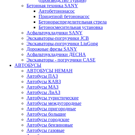
(производство Турция)
Бетонная техника SANY
Автобетононасос
Прицепной бетононасос
Бетонораспределительная стрела
Бетоносмесительная установка
Асфальтоукладчики SANY
Экскаваторы-погрузчики JCB
Экскаваторы-погрузчики LiuGong
Дорожные фрезы SANY
Асфальтоукладчики ДЕСНА
Экскаваторы - погрузчики CASE
АВТОБУСЫ
АВТОБУСЫ НЕМАН
Автобусы ПАЗ
Автобусы КАВЗ
Автобусы МАЗ
Автобусы ЛиАЗ
Автобусы туристические
Автобусы междугородные
Автобусы пригородные
Автобусы большие
Автобусы городские
Автобусы бензиновые
Автобусы газовые