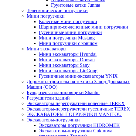
Грунтовые катки Junma
Телескопические погрузчики
Мини погрузчики
Колесные мини погрузчики
Шарнирно-сочлененные мини погрузчики
Гусеничные мини погрузчики
Мини погрузчики Mustang
Мини погрузчики с ковшом
Мини экскаваторы
Мини экскаваторы Hyundai
Мини экскаваторы Doosan
Мини экскаваторы Sany
Мини экскаваторы LiuGong
Гусеничные мини-экскаваторы YNIX
Дорожно-строительная техника Завод Дорожных
Машин (ООО)
Бульдозеры-планировщики Shantui
Разрушители зданий
Экскаваторы-перегружатели колесные TEREX
Экскаваторы-перегружатели гусеничные TEREX
ЭКСКАВАТОРЫ-ПОГРУЗЧИКИ MANITOU
Экскаваторы-погрузчики
Экскаваторы-погрузчики HIDROMEK
Экскаваторы-погрузчики Cukurova