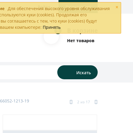
×
Войти
Регистрация
ие
Для обеспечения высокого уровня обслуживания
спользуются куки (cookies). Продолжая его
вы соглашаетесь с тем, что куки (cookies) будут
а вашем компьютере:
Принять
В корзине
0
Нет товаров
Искать
6052-1213-19
2
из
17