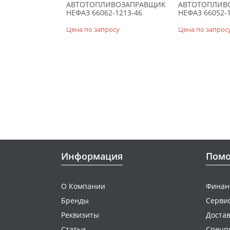
АВТОТОПЛИВОЗАПРАВ­ЩИК
АВТОТОПЛИВ
НЕФАЗ 66062-1213-46
НЕФАЗ 66052-1
Цена по запросу
Цена по запрос
Информация
Пом
О Компании
Финан
Бренды
Серви
Реквизиты
Достав
Статьи
Спецп