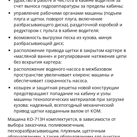
удобство в работе и чистота в кабине водителя за
счет выноса гидроаппаратуры за пределы кабины;
управление рабочими органами машины (подъем
плуга и щетки, поворот плуга, включение
разбрасывающего диска), раздаточной коробкой и
редуктором с пульта в кабине водителя;
возможность выгрузки песка из кузова, минуя
разбрасывающий диск;
расположение привода щетки в закрытом картере в
«масляной ванне» и регулирование натяжения цепи
без вскрытия картера;
расположение водяного насоса в межбазовом
пространстве увеличивает клиренс машины и
обеспечивает сохранность насоса.
козырек и защитная решетка новой конструкции
предотвращают попадание на кабину и узлы
машины технологических материалов при загрузке
кузова; надежный, всепогодный механический
привод щетки карданным валом от КОМ.
Машина КО-713Н комплектуется, в зависимости от
выбора заказчика, поливомоечным,
пескоразбрасывающим, плужным, щеточным
оборудованием, а также оборудованием для очистки