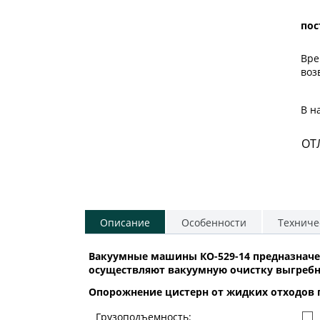
пос
Вре
воз
В н
ОТ
Описание
Особенности
Техниче
Вакуумные машины КО-529-14 предназнач
осуществляют вакуумную очистку выгребн
Опорожнение цистерн от жидких отходов 
Грузоподъемность: