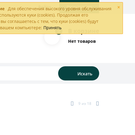
×
Войти
Регистрация
ие
Для обеспечения высокого уровня обслуживания
спользуются куки (cookies). Продолжая его
вы соглашаетесь с тем, что куки (cookies) будут
а вашем компьютере:
Принять
В корзине
0
Нет товаров
Искать
9
из
18