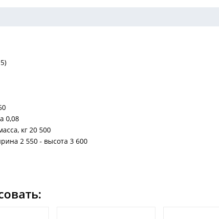
5)
60
а 0,08
сса, кг 20 500
рина 2 550 - высота 3 600
совать: