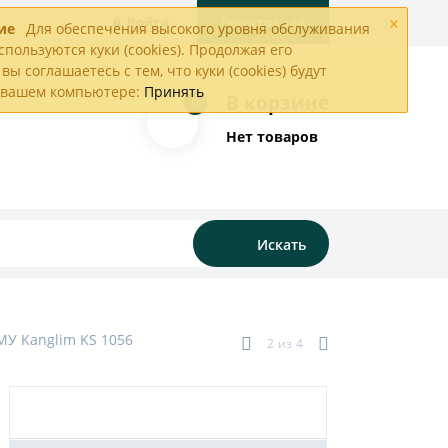
×
Войти
Регистрация
ие
Для обеспечения высокого уровня обслуживания
спользуются куки (cookies). Продолжая его
вы соглашаетесь с тем, что куки (cookies) будут
а вашем компьютере:
Принять
В корзине
0
Нет товаров
Искать
МУ Kanglim KS 1056
2
из
4