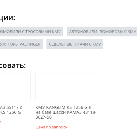
ции:
ТОМОБИЛИ С ТРОСОВЫМИ КМУ
АВТОМОБИЛИ- ЛОМОВОЗЫ С КМУ
УЛЯТОРЫ PALFINGER
СЕДЕЛЬНЫЕ ТЯГАЧИ С КМУ
совать:
АЗ 65117 с
КМУ KANGLIM KS-1256 G-II
KS 1256 G
на базе шасси КАМАЗ 43118-
3027-50
у
Цена по запросу