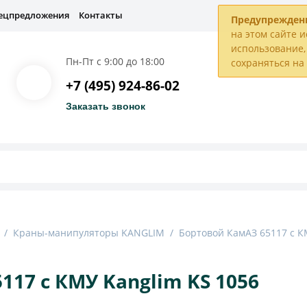
ецпредложения
Контакты
Предупрежден
на этом сайте и
использование, 
Пн-Пт с 9:00 до 18:00
сохраняться н
+7 (495) 924-86-02
Заказать звонок
/
Краны-манипуляторы KANGLIM
/
Бортовой КамАЗ 65117 с К
117 с КМУ Kanglim KS 1056