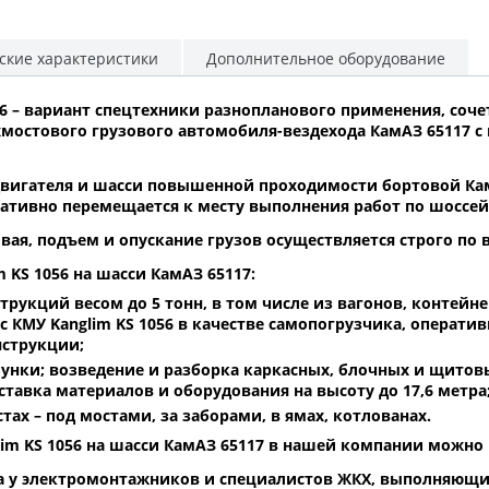
ские характеристики
Дополнительное оборудование
056 – вариант спецтехники разнопланового применения, со
хмостового грузового автомобиля-вездехода КамАЗ 65117 с 
игателя и шасси повышенной проходимости бортовой КамАЗ
ративно перемещается к месту выполнения работ по шоссе
ая, подъем и опускание грузов осуществляется строго по 
KS 1056 на шасси КамАЗ 65117:
рукций весом до 5 тонн, в том числе из вагонов, контейне
с КМУ Kanglim KS 1056 в качестве самопогрузчика, операти
нструкции;
лунки; возведение и разборка каркасных, блочных и щито
ставка материалов и оборудования на высоту до 17,6 метра
тах – под мостами, за заборами, в ямах, котлованах.
lim KS 1056 на шасси КамАЗ 65117 в нашей компании можн
а у электромонтажников и специалистов ЖКХ, выполняющ