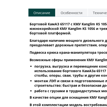
Описание
Особенности
Техниче
Бортовой КамАЗ 65117 с КМУ Kanglim KS 1
южнокорейской КМУ Kanglim KS 1056 и тре
бортовой платформой.
Благодаря наличию мощного дизельного дв
преодолевает дорожные препятствия, опе
Подвеска крюка крана-манипулятора тросов
Возможные сферы применения КМУ Kanglim 
погрузка, выгрузка и перемещение конст
использование бортового КамАЗа 65117 
столбы, опоры, сваи, трубы и другие ко
монтаж ЛЭП и связи в подготовленные 
строительство; быстрая и безопасная до
работа с грузами в труднодоступных мес
В качестве опции для оснащения КМУ Kang
В этой комплектации модель востребован