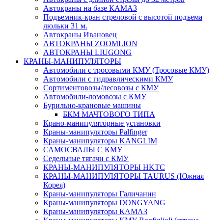
Автокраны на базе КАМАЗ
Подъемник-кран стреловой с высотой подъема
люльки 31 м.
Автокраны Ивановец
АВТОКРАНЫ ZOOMLION
АВТОКРАНЫ LIUGONG
КРАНЫ-МАНИПУЛЯТОРЫ
Автомобили с тросовыми КМУ (Тросовые КМУ)
Автомобили с гидравлическими КМУ
Сортиментовозы/лесовозы с КМУ
Автомобили-ломовозы с КМУ
Бурильно-крановые машины
БКМ МАЧТОВОГО ТИПА
Крано-манипуляторные установки
Краны-манипуляторы Palfinger
Краны-манипуляторы KANGLIM
САМОСВАЛЫ С КМУ
Седельные тягачи с КМУ
КРАНЫ-МАНИПУЛЯТОРЫ HKTC
КРАНЫ-МАНИПУЛЯТОРЫ TAURUS (Южная
Корея)
Краны-манипуляторы Галичанин
Краны-манипуляторы DONGYANG
Краны-манипуляторы КАМАЗ