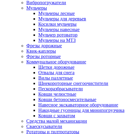
Вибропогружатели
Мульчеры
Мульчеры лесные
Мульчеры для деревьев
Косилки мульчеры
Мульчеры навесные
Мульчер ротоватор
Мульчеры на МТЗ
Фрезы дорожные
Квик-каплеры
Фрезы роторные
Коммунальное оборудование
Щетки дорожные
Отвалы для снега
Вилы паллетные
Шнекороторные снегоочистители
Пескоразбрасыватели
Ковши челюстные
Ковши бетоносмесительные
Навесное экскаваторное оборудование
Накидные гусеницы для минипогрузчика
Ковши с захватом
Средства малой механизации
Cваескусыватели
Ротаторы и тилтротаторы