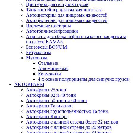
Цистерны для сыпучих грузов
Танк контейнер для сжиженного газа
Автоцистерны для пищевых жидкостей
Автоцистерны для пищевых жидкостей
Подъемные цистерны
Автотопливо­заправщики
Агрегаты для сбора нефти и газового конденсата
на шасси КАМАЗ
Бензовозы BONUM
Битумовозы
Муковозы
Стальные
Алюминиевые
Кормовозы
4-х осные полуприцепы для сыпучих грузов
АВТОКРАНЫ
Автокраны 25 тонн
Автокраны 32 и 40 тонн
Автокраны 50 тонн и 60 тонн
Автокраны Галичанин
Автокраны грузоподъемностью 16 тонн
Автокраны Клинцы
Автокраны с длиной стрелы более 32 метров
Автокраны с длиной стрелы до 20 метров
Автокраны с длиной стрелы до 32 метров