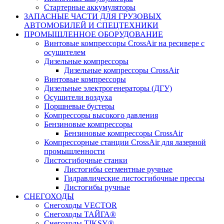
Стартерные аккумуляторы
ЗАПАСНЫЕ ЧАСТИ ДЛЯ ГРУЗОВЫХ
АВТОМОБИЛЕЙ И СПЕЦТЕХНИКИ
ПРОМЫШЛЕННОЕ ОБОРУДОВАНИЕ
Винтовые компрессоры CrossAir на ресивере с
осушителем
Дизельные компрессоры
Дизельные компрессоры CrossAir
Винтовые компрессоры
Дизельные электрогенераторы (ДГУ)
Осушители воздуха
Поршневые бустеры
Компрессоры высокого давления
Бензиновые компрессоры
Бензиновые компрессоры CrossAir
Компрессорные станции CrossAir для лазерной
промышленности
Листосгибочные станки
Листогибы сегментные ручные
Гидравлические листосгибочные прессы
Листогибы ручные
СНЕГОХОДЫ
Снегоходы VECTOR
Снегоходы ТАЙГА®
Снегоходы TIKSY®