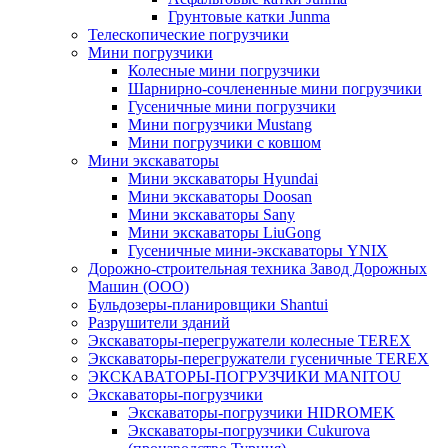
Грунтовые катки Junma
Телескопические погрузчики
Мини погрузчики
Колесные мини погрузчики
Шарнирно-сочлененные мини погрузчики
Гусеничные мини погрузчики
Мини погрузчики Mustang
Мини погрузчики с ковшом
Мини экскаваторы
Мини экскаваторы Hyundai
Мини экскаваторы Doosan
Мини экскаваторы Sany
Мини экскаваторы LiuGong
Гусеничные мини-экскаваторы YNIX
Дорожно-строительная техника Завод Дорожных
Машин (ООО)
Бульдозеры-планировщики Shantui
Разрушители зданий
Экскаваторы-перегружатели колесные TEREX
Экскаваторы-перегружатели гусеничные TEREX
ЭКСКАВАТОРЫ-ПОГРУЗЧИКИ MANITOU
Экскаваторы-погрузчики
Экскаваторы-погрузчики HIDROMEK
Экскаваторы-погрузчики Cukurova