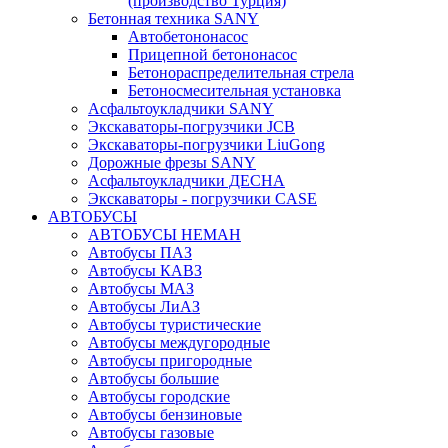
(производство Турция)
Бетонная техника SANY
Автобетононасос
Прицепной бетононасос
Бетонораспределительная стрела
Бетоносмесительная установка
Асфальтоукладчики SANY
Экскаваторы-погрузчики JCB
Экскаваторы-погрузчики LiuGong
Дорожные фрезы SANY
Асфальтоукладчики ДЕСНА
Экскаваторы - погрузчики CASE
АВТОБУСЫ
АВТОБУСЫ НЕМАН
Автобусы ПАЗ
Автобусы КАВЗ
Автобусы МАЗ
Автобусы ЛиАЗ
Автобусы туристические
Автобусы междугородные
Автобусы пригородные
Автобусы большие
Автобусы городские
Автобусы бензиновые
Автобусы газовые