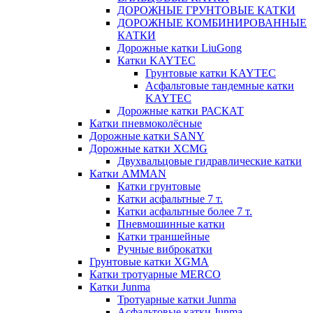
ДОРОЖНЫЕ ГРУНТОВЫЕ КАТКИ
ДОРОЖНЫЕ КОМБИНИРОВАННЫЕ
КАТКИ
Дорожные катки LiuGong
Катки KAYTEC
Грунтовые катки KAYTEC
Асфальтовые тандемные катки
KAYTEC
Дорожные катки РАСКАТ
Катки пневмоколёсные
Дорожные катки SANY
Дорожные катки XCMG
Двухвальцовые гидравлические катки
Катки AMMAN
Катки грунтовые
Катки асфальтные 7 т.
Катки асфальтные более 7 т.
Пневмошинные катки
Катки траншейные
Ручные виброкатки
Грунтовые катки XGMA
Катки тротуарные MERCO
Катки Junma
Тротуарные катки Junma
Асфальтовые катки Junma