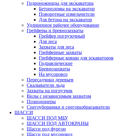
Гидроножницы для экскаватора
Бетоноломы на экскаватор
Поворотные измельчители
Для бетона на экскаватор
Удлиненное рабочее оборудование
Грейферы и бревнозахваты
Грейфер погрузочный
Для леса
Захваты для леса
Грейферные захваты
Грейферные ковши для эскаваторов
Гидравлические
Бревнозахваты
На мусоровоз
Пересадчики деревьев
Скалыватели льда
Захваты на погрузчик
Вилы с независимым захватом
Позиционеры
Снегоуборщики и снегоразбрасыватели
ШАССИ
ШАССИ ПОД МБУ
ШАССИ ПОД АВТОКРАНЫ
Шасси под фургон
Шасси под мусоровоз