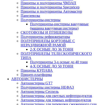
Прицепы и полуприцепы ЧМЗАП
Прицепы и полуприцепы Specpricep
Прицепы и полуприцепы Автомастер
Панелевозы
Полуприцепы-цистерны
Полуприцепы-цистерны вакуумные
(машина вакуумная цистерна)
СКОТОВОЗЫ И ПТИЦЕВОЗЫ
Полуприцепы рефрижераторы
ПОЛУПРИЦЕПЫ БОРТОВЫЕ С
НЕРАЗДВИЖНОЙ РАМОЙ
2-Х ОСНЫЕ ДО 36 ТОНН
ПОЛУПРИЦЕПЫ ТЕЛЕСКОПИЧЕСКОГО
ТИПА
Полуприцепы 3-х осные до 40 тонн
4-Х ОСНЫЕ ДО 50 ТОНН
Прицепы КУПАВА
Прицеп-платформа
АВТОЦИСТЕРНЫ
Автоцистерны GT7
Полуприцепы цистерны НЕФАЗ
Автоцистерны Сеспель
Автоцистерны для светлых нефтепродуктов
Автоцистерны для темных нефтепродуктов
Автоцистерны для перевозки сжиженного газа