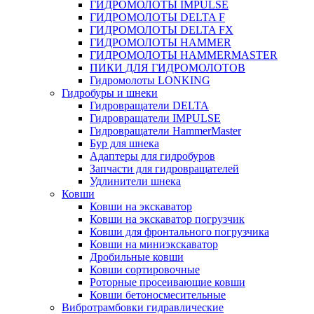
ГИДРОМОЛОТЫ IMPULSE
ГИДРОМОЛОТЫ DELTA F
ГИДРОМОЛОТЫ DELTA FX
ГИДРОМОЛОТЫ HAMMER
ГИДРОМОЛОТЫ HAMMERMASTER
ПИКИ ДЛЯ ГИДРОМОЛОТОВ
Гидромолоты LONKING
Гидробуры и шнеки
Гидровращатели DELTA
Гидровращатели IMPULSE
Гидровращатели HammerMaster
Бур для шнека
Адаптеры для гидробуров
Запчасти для гидровращателей
Удлинители шнека
Ковши
Ковши на экскаватор
Ковши на экскаватор погрузчик
Ковши для фронтального погрузчика
Ковши на миниэкскаватор
Дробильные ковши
Ковши сортировочные
Роторные просеивающие ковши
Ковши бетоносмесительные
Вибротрамбовки гидравлические