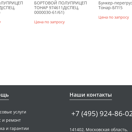
ОЛУПРИЦЕП
БОРТОВОЙ ПОЛУПРИЦЕП
Бункер-перегру
Д(СПЕЦ.
ТОНАР 974611Д(СПЕЦ.
Тонар-БП15
)
0000030-61/61)
Цена по запросу
у
Цена по запросу
ощь
Наши контакты
+7 (495) 924-86-0
совые услуги
с и ремонт
ка и гарантии
141402, Московская область,