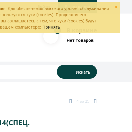
×
Войти
Регистрация
ие
Для обеспечения высокого уровня обслуживания
спользуются куки (cookies). Продолжая его
вы соглашаетесь с тем, что куки (cookies) будут
а вашем компьютере:
Принять
В корзине
0
Нет товаров
Искать
4
из
25
4(СПЕЦ.