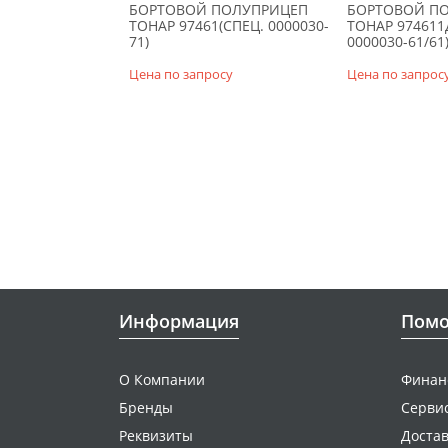
БОРТОВОЙ ПОЛУПРИЦЕП
БОРТОВОЙ П
ТОНАР 97461(СПЕЦ. 0000030-
ТОНАР 974611
71)
0000030-61/61
Цена по запросу
Цена по запрос
Информация
Пом
О Компании
Финан
Бренды
Серви
Реквизиты
Достав