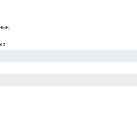
НЫЕ)
нар