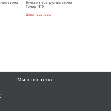
зчик зерна
Бункер-перегрузчик зерна
Тонар-ПТ5
Цена по запросу
Мы в соц. сетях
2