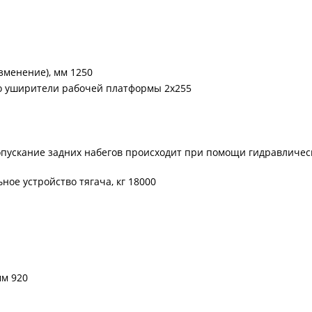
зменение), мм 1250
во уширители рабочей платформы 2х255
пускание задних набегов происходит при помощи гидравличе
ное устройство тягача, кг 18000
мм 920