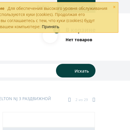
×
Войти
Регистрация
ие
Для обеспечения высокого уровня обслуживания
спользуются куки (cookies). Продолжая его
вы соглашаетесь с тем, что куки (cookies) будут
а вашем компьютере:
Принять
В корзине
0
Нет товаров
Искать
ELTON NJ 3 РАЗДВИЖНОЙ
2
из
29