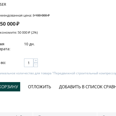
SER
омендованная цена:
3 100 000
₽
050 000
₽
экономите:
50 000
₽
(
2
%)
мя
10 дн.
врата:
+
-во:
−
имальное количество для товара "Передвижной строительный компрессо
 КОРЗИНУ
ОТЛОЖИТЬ
ДОБАВИТЬ В СПИСОК СРАВ