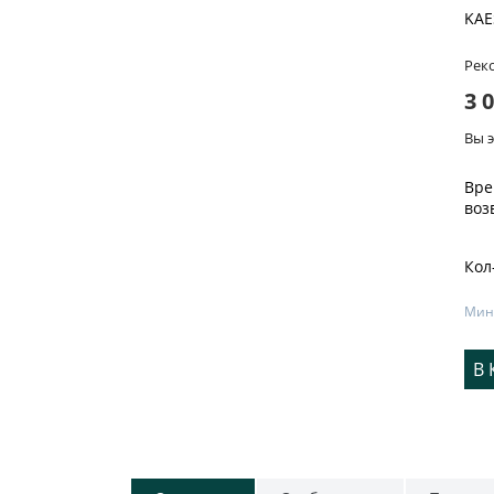
KAE
Рек
3 
Вы 
Вре
воз
Кол
Мин
В