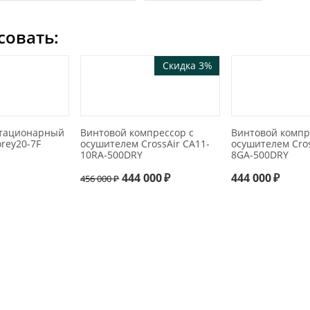
совать:
Скидка 3%
тационарный
Винтовой компрессор с
Винтовой компр
rey20-7F
осушителем CrossAir CA11-
осушителем Cros
10RA-500DRY
8GA-500DRY
444 000
₽
444 000
₽
456 000
₽