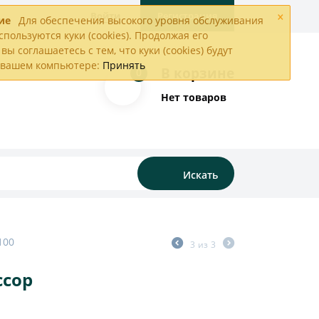
×
Войти
Регистрация
ие
Для обеспечения высокого уровня обслуживания
спользуются куки (cookies). Продолжая его
вы соглашаетесь с тем, что куки (cookies) будут
а вашем компьютере:
Принять
В корзине
0
Нет товаров
Искать
100
3
из
3
ссор