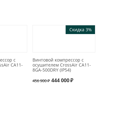
Скидка 3%
ессор с
Винтовой компрессор с
sAir CA11-
осушителем CrossAir CA11-
8GA-500DRY (IP54)
444 000
₽
456 900
₽