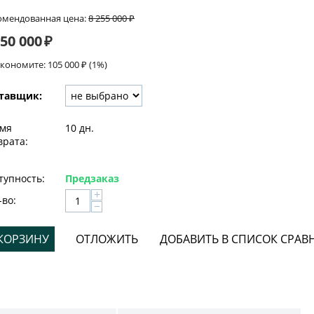
омендованная цена:
8 255 000
₽
150 000
₽
экономите:
105 000
₽
(
1
%)
тавщик:
мя
10 дн.
врата:
тупность:
Предзаказ
+
-во:
−
 КОРЗИНУ
ОТЛОЖИТЬ
ДОБАВИТЬ В СПИСОК СРАВ