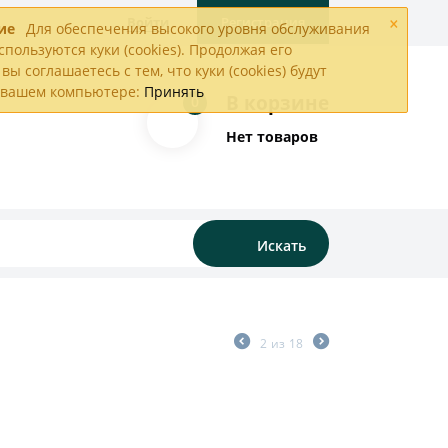
×
Войти
Регистрация
ие
Для обеспечения высокого уровня обслуживания
спользуются куки (cookies). Продолжая его
вы соглашаетесь с тем, что куки (cookies) будут
а вашем компьютере:
Принять
В корзине
0
Нет товаров
Искать
2
из
18