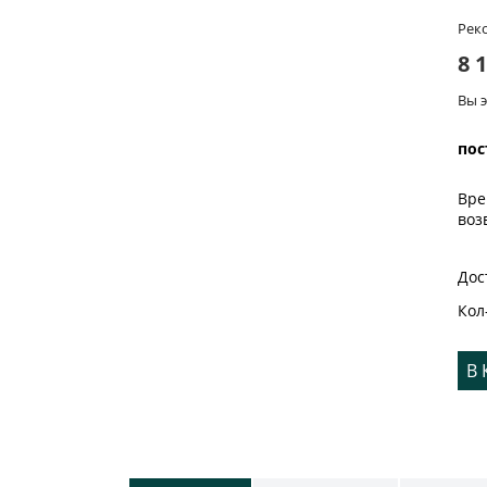
Рек
8 
Вы 
пос
Вре
воз
Дос
Кол
В