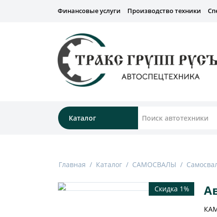
Финансовые услуги
Производство техники
Сп
Каталог
Главная
/
Каталог
/
САМОСВАЛЫ
/
Самосва
А
Скидка 1%
КА