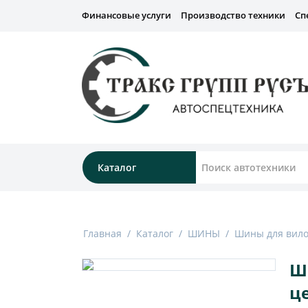
Финансовые услуги
Производство техники
Сп
Каталог
Главная
/
Каталог
/
ШИНЫ
/
Шины для вило
Ши
ц