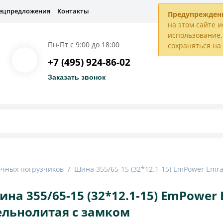
ецпредложения
Контакты
Предупрежден
на этом сайте и
использование, 
Пн-Пт с 9:00 до 18:00
сохраняться н
+7 (495) 924-86-02
Заказать звонок
чных погрузчиков
/
Шина 355/65-15 (32*12.1-15) EmPower Emr
на 355/65-15 (32*12.1-15) EmPower 
ельнолитая с замком