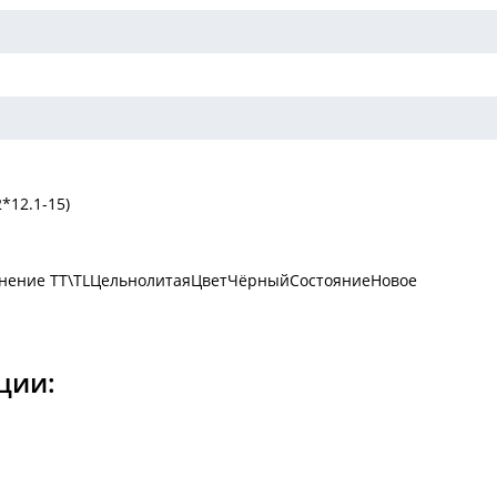
*12.1-15)
нение TT\TLЦельнолитаяЦветЧёрныйСостояниеНовое
ции: