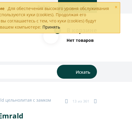
×
Войти
Регистрация
ие
Для обеспечения высокого уровня обслуживания
спользуются куки (cookies). Продолжая его
вы соглашаетесь с тем, что куки (cookies) будут
а вашем компьютере:
Принять
В корзине
0
Нет товаров
Искать
ald цельнолитая с замком
13
из
361
Emrald