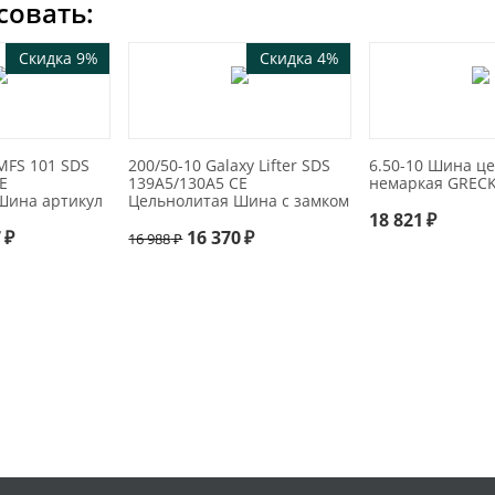
совать:
Скидка 9%
Скидка 4%
 MFS 101 SDS
200/50-10 Galaxy Lifter SDS
6.50-10 Шина ц
E
139A5/130A5 CE
немаркая GREC
Шина артикул
Цельнолитая Шина с замком
18 821
₽
7
₽
16 370
₽
16 988
₽