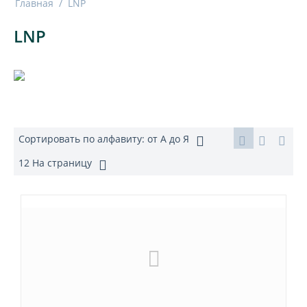
Главная
/
LNP
LNP
Сортировать по алфавиту: от А до Я
12 На страницу