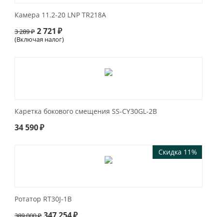
Камера 11.2-20 LNP TR218A
2 721
₽
3 289
₽
(Включая налог)
Каретка бокового смещения SS-CY30GL-2B
34 590
₽
Скидка 11%
Ротатор RT30J-1B
347 254
₽
389 000
₽