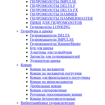
ГИДРОМОЛОТЫ IMPULSE
ГИДРОМОЛОТЫ DELTA F
ГИДРОМОЛОТЫ DELTA FX
ГИДРОМОЛОТЫ HAMMER
ГИДРОМОЛОТЫ HAMMERMASTER
ПИКИ ДЛЯ ГИДРОМОЛОТОВ
Гидромолоты LONKING
Гидробуры и шнеки
Гидровращатели DELTA
Гидровращатели IMPULSE
Гидровращатели HammerMaster
Бур для шнека
Адаптеры для гидробуров
Запчасти для гидровращателей
Удлинители шнека
Ковши
Ковши на экскаватор
Ковши на экскаватор погрузчик
Ковши для фронтального погрузчика
Ковши на миниэкскаватор
Дробильные ковши
Ковши сортировочные
Роторные просеивающие ковши
Ковши бетоносмесительные
Вибротрамбовки гидравлические