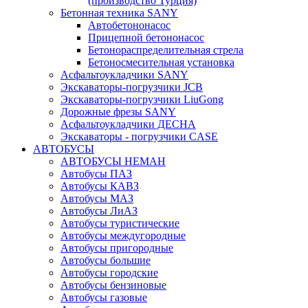
(производство Турция)
Бетонная техника SANY
Автобетононасос
Прицепной бетононасос
Бетонораспределительная стрела
Бетоносмесительная установка
Асфальтоукладчики SANY
Экскаваторы-погрузчики JCB
Экскаваторы-погрузчики LiuGong
Дорожные фрезы SANY
Асфальтоукладчики ДЕСНА
Экскаваторы - погрузчики CASE
АВТОБУСЫ
АВТОБУСЫ НЕМАН
Автобусы ПАЗ
Автобусы КАВЗ
Автобусы МАЗ
Автобусы ЛиАЗ
Автобусы туристические
Автобусы междугородные
Автобусы пригородные
Автобусы большие
Автобусы городские
Автобусы бензиновые
Автобусы газовые