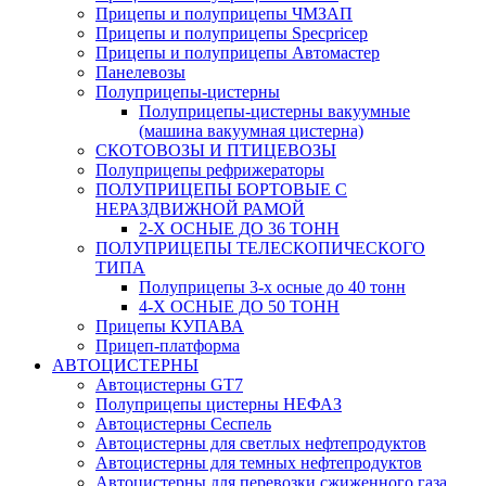
Прицепы и полуприцепы ЧМЗАП
Прицепы и полуприцепы Specpricep
Прицепы и полуприцепы Автомастер
Панелевозы
Полуприцепы-цистерны
Полуприцепы-цистерны вакуумные
(машина вакуумная цистерна)
СКОТОВОЗЫ И ПТИЦЕВОЗЫ
Полуприцепы рефрижераторы
ПОЛУПРИЦЕПЫ БОРТОВЫЕ С
НЕРАЗДВИЖНОЙ РАМОЙ
2-Х ОСНЫЕ ДО 36 ТОНН
ПОЛУПРИЦЕПЫ ТЕЛЕСКОПИЧЕСКОГО
ТИПА
Полуприцепы 3-х осные до 40 тонн
4-Х ОСНЫЕ ДО 50 ТОНН
Прицепы КУПАВА
Прицеп-платформа
АВТОЦИСТЕРНЫ
Автоцистерны GT7
Полуприцепы цистерны НЕФАЗ
Автоцистерны Сеспель
Автоцистерны для светлых нефтепродуктов
Автоцистерны для темных нефтепродуктов
Автоцистерны для перевозки сжиженного газа