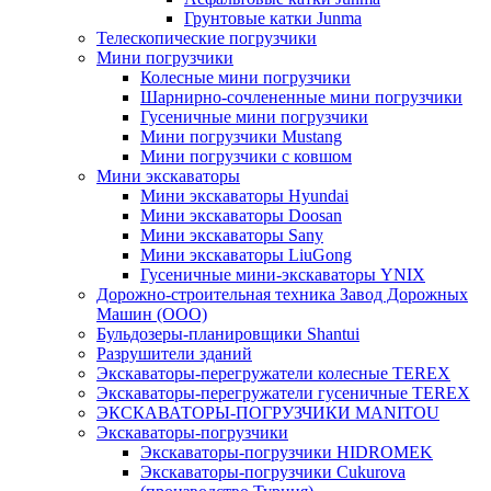
Грунтовые катки Junma
Телескопические погрузчики
Мини погрузчики
Колесные мини погрузчики
Шарнирно-сочлененные мини погрузчики
Гусеничные мини погрузчики
Мини погрузчики Mustang
Мини погрузчики с ковшом
Мини экскаваторы
Мини экскаваторы Hyundai
Мини экскаваторы Doosan
Мини экскаваторы Sany
Мини экскаваторы LiuGong
Гусеничные мини-экскаваторы YNIX
Дорожно-строительная техника Завод Дорожных
Машин (ООО)
Бульдозеры-планировщики Shantui
Разрушители зданий
Экскаваторы-перегружатели колесные TEREX
Экскаваторы-перегружатели гусеничные TEREX
ЭКСКАВАТОРЫ-ПОГРУЗЧИКИ MANITOU
Экскаваторы-погрузчики
Экскаваторы-погрузчики HIDROMEK
Экскаваторы-погрузчики Cukurova