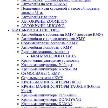
Автокраны на базе КАМАЗ
Подъемник-кран стреловой с высотой подъема
люльки 31 м.
Автокраны Ивановец
АВТОКРАНЫ ZOOMLION
АВТОКРАНЫ LIUGONG
КРАНЫ-МАНИПУЛЯТОРЫ
Автомобили с тросовыми КМУ (Тросовые КМУ)
Автомобили с гидравлическими КМУ
Сортиментовозы/лесовозы с КМУ
Автомобили-ломовозы с КМУ
Бурильно-крановые машины
БКМ МАЧТОВОГО ТИПА
Крано-манипуляторные установки
Краны-манипуляторы Palfinger
Краны-манипуляторы KANGLIM
САМОСВАЛЫ С КМУ
Седельные тягачи с КМУ
КРАНЫ-МАНИПУЛЯТОРЫ HKTC
КРАНЫ-МАНИПУЛЯТОРЫ TAURUS (Южная
Корея)
Краны-манипуляторы Галичанин
Краны-манипуляторы DONGYANG
Краны-манипуляторы КАМАЗ