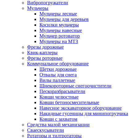
Вибропогружатели
Мульчеры
Мульчеры лесные
Мульчеры для деревьев
Косилки мульчеры
Мульчеры навесные
Мульчер ротоватор
Мульчеры на МТЗ
Фрезы дорожные
Квик-каплеры
Фрезы роторные
Коммунальное оборудование
Щетки дорожные
Отвалы для снега
Вилы паллетные
Шнекороторные снегоочистители
Пескоразбрасыватели
Ковши челюстные
Ковши бетоносмесительные
Навесное экскаваторное оборудование
Накидные гусеницы для минипогрузчика
Ковши с захватом
Средства малой механизации
Cваескусыватели
Ротаторы и тилтротаторы