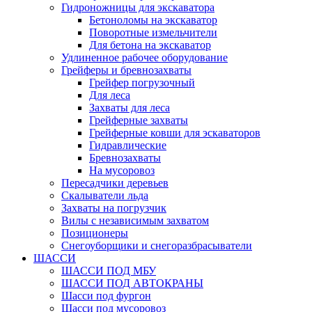
Гидроножницы для экскаватора
Бетоноломы на экскаватор
Поворотные измельчители
Для бетона на экскаватор
Удлиненное рабочее оборудование
Грейферы и бревнозахваты
Грейфер погрузочный
Для леса
Захваты для леса
Грейферные захваты
Грейферные ковши для эскаваторов
Гидравлические
Бревнозахваты
На мусоровоз
Пересадчики деревьев
Скалыватели льда
Захваты на погрузчик
Вилы с независимым захватом
Позиционеры
Снегоуборщики и снегоразбрасыватели
ШАССИ
ШАССИ ПОД МБУ
ШАССИ ПОД АВТОКРАНЫ
Шасси под фургон
Шасси под мусоровоз