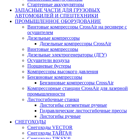
Стартерные аккумуляторы
ЗАПАСНЫЕ ЧАСТИ ДЛЯ ГРУЗОВЫХ
АВТОМОБИЛЕЙ И СПЕЦТЕХНИКИ
ПРОМЫШЛЕННОЕ ОБОРУДОВАНИЕ
Винтовые компрессоры CrossAir на ресивере с
осушителем
Дизельные компрессоры
Дизельные компрессоры CrossAir
Винтовые компрессоры
Дизельные электрогенераторы (ДГУ)
Осушители воздуха
Поршневые бустеры
Компрессоры высокого давления
Бензиновые компрессоры
Бензиновые компрессоры CrossAir
Компрессорные станции CrossAir для лазерной
промышленности
Листосгибочные станки
Листогибы сегментные ручные
Гидравлические листосгибочные прессы
Листогибы ручные
СНЕГОХОДЫ
Снегоходы VECTOR
Снегоходы ТАЙГА®
Снегоходы TIKSY®