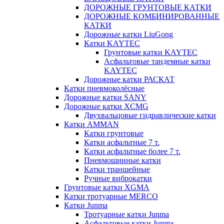
ДОРОЖНЫЕ ГРУНТОВЫЕ КАТКИ
ДОРОЖНЫЕ КОМБИНИРОВАННЫЕ
КАТКИ
Дорожные катки LiuGong
Катки KAYTEC
Грунтовые катки KAYTEC
Асфальтовые тандемные катки
KAYTEC
Дорожные катки РАСКАТ
Катки пневмоколёсные
Дорожные катки SANY
Дорожные катки XCMG
Двухвальцовые гидравлические катки
Катки AMMAN
Катки грунтовые
Катки асфальтные 7 т.
Катки асфальтные более 7 т.
Пневмошинные катки
Катки траншейные
Ручные виброкатки
Грунтовые катки XGMA
Катки тротуарные MERCO
Катки Junma
Тротуарные катки Junma
Асфальтовые катки Junma