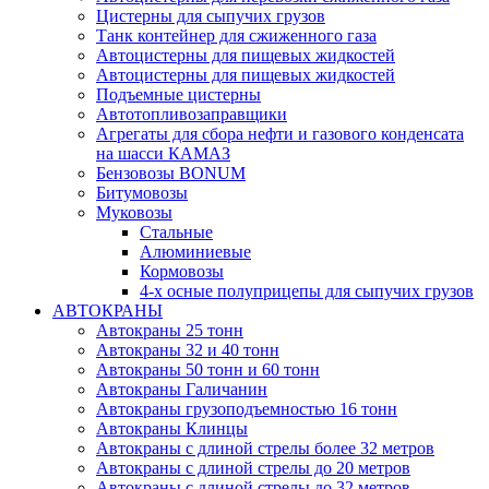
Цистерны для сыпучих грузов
Танк контейнер для сжиженного газа
Автоцистерны для пищевых жидкостей
Автоцистерны для пищевых жидкостей
Подъемные цистерны
Автотопливо­заправщики
Агрегаты для сбора нефти и газового конденсата
на шасси КАМАЗ
Бензовозы BONUM
Битумовозы
Муковозы
Стальные
Алюминиевые
Кормовозы
4-х осные полуприцепы для сыпучих грузов
АВТОКРАНЫ
Автокраны 25 тонн
Автокраны 32 и 40 тонн
Автокраны 50 тонн и 60 тонн
Автокраны Галичанин
Автокраны грузоподъемностью 16 тонн
Автокраны Клинцы
Автокраны с длиной стрелы более 32 метров
Автокраны с длиной стрелы до 20 метров
Автокраны с длиной стрелы до 32 метров