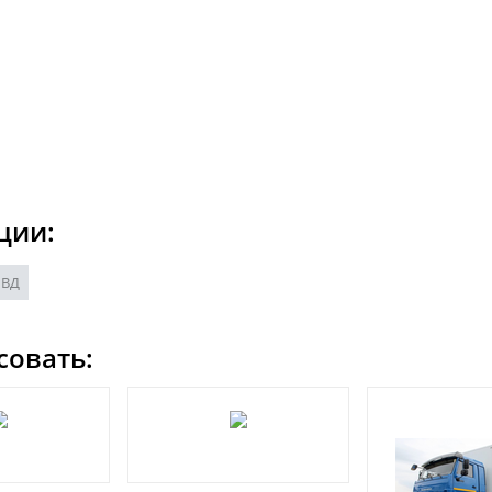
ции:
МВД
совать: