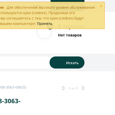
×
Войти
Регистрация
ие
Для обеспечения высокого уровня обслуживания
спользуются куки (cookies). Продолжая его
вы соглашаетесь с тем, что куки (cookies) будут
а вашем компьютере:
Принять
В корзине
0
Нет товаров
Искать
8-3063-69(G5)
6
из
9
-3063-