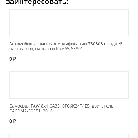
заинтересовать:
Автомобиль-самосвал модификации 780303 с задней
разгрузкой, на шасси КамАЗ 65801
0
₽
Самосвал FAW 8x4 CA3310P66K24T4E5, двигатель
CA6DM2-39E51, 2018
0
₽