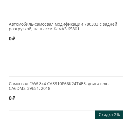
Автомобиль-самосвал модификации 780303 с задней
разгрузкой, на шасси КамАЗ 65801
0
₽
Самосвал FAW 8x4 CA3310P66K24T4E5, двигатель
CA6DM2-39E51, 2018
0
₽
Скидка 2%